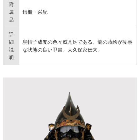
附
属
鎧櫃・采配
品
詳
細
烏帽子成兜の色々威具足である。龍の蒔絵が見事
説
な状態の良い甲冑。大久保家伝来。
明