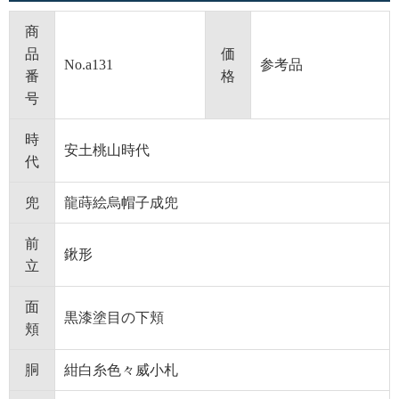
商
品
価
No.a131
参考品
番
格
号
時
安土桃山時代
代
兜
龍蒔絵烏帽子成兜
前
鍬形
立
面
黒漆塗目の下頬
頬
胴
紺白糸色々威小札