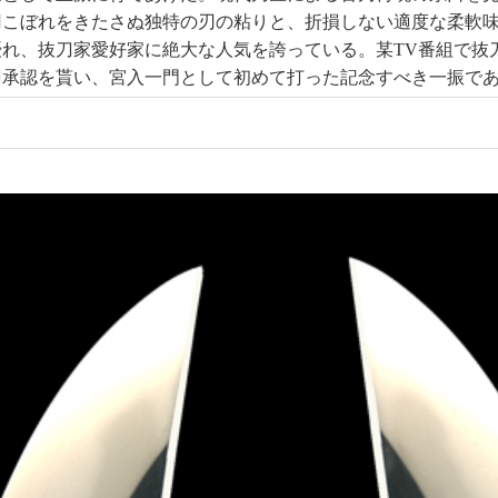
刃こぼれをきたさぬ独特の刃の粘りと、折損しない適度な柔軟
れ、抜刀家愛好家に絶大な人気を誇っている。某TV番組で抜
刀承認を貰い、宮入一門として初めて打った記念すべき一振で