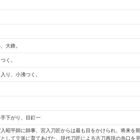
い、大鋒。
くつく。
く入り、小沸つく。
勝手下がり、目釘一
宮入昭平師に師事、宮入刀匠からは最も目をかけられ、将来を
家として立派に育てあげた。現代刀匠による古刀再現の糸口を