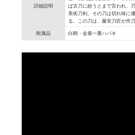
詳細説明
ば古刀に紛うとまで言われ、
美術刀剣。その刀は切れ味に優
る。この刀は、藤安刀匠が作
附属品
白鞘・金着一重ハバキ