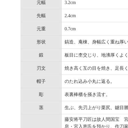
元幅
3.2cm
先幅
2.4cm
元重
0.7cm
形状
鎬造、庵棟、身幅広く重ね厚
鍛
板目に杢交じり、地沸厚くよ
刃文
焼き高く互の目を焼き、足長
帽子
のたれ込み小丸に返る。
彫
表裏棒櫃を掻き流す。
茎
生ぶ、先刃上がり栗尻、鑢目
藤安将平刀匠は故人間国宝 
息・宮入恵氏を預かり、作刀