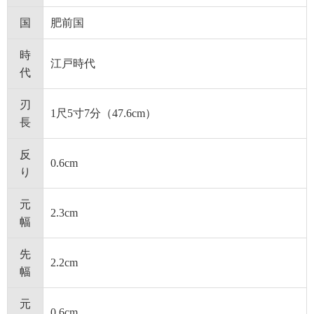
国
肥前国
時
江戸時代
代
刃
1尺5寸7分（47.6cm）
長
反
0.6cm
り
元
2.3cm
幅
先
2.2cm
幅
元
0.6cm