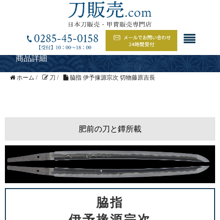
商品詳細
ホーム
/
刀
/
脇指 伊予掾源宗次 切物藤原吉長
肥前の刀と鐔所載
脇指
伊予掾源宗次