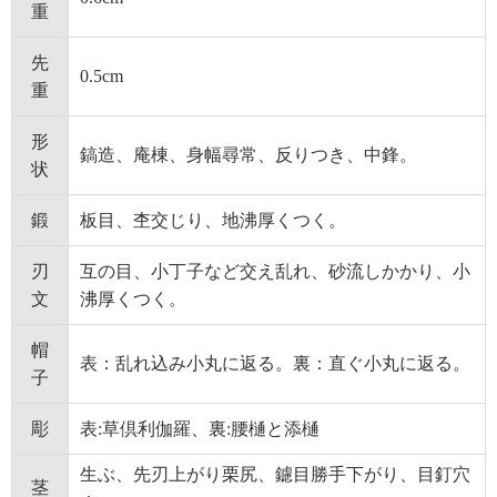
重
先
0.5cm
重
形
鎬造、庵棟、身幅尋常、反りつき、中鋒。
状
鍛
板目、杢交じり、地沸厚くつく。
刃
互の目、小丁子など交え乱れ、砂流しかかり、小
文
沸厚くつく。
帽
表：乱れ込み小丸に返る。裏：直ぐ小丸に返る。
子
彫
表:草倶利伽羅、裏:腰樋と添樋
生ぶ、先刃上がり栗尻、鑢目勝手下がり、目釘穴
茎