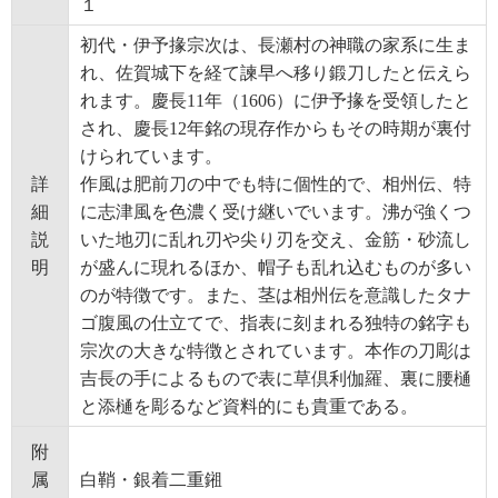
１
初代・伊予掾宗次は、長瀬村の神職の家系に生ま
れ、佐賀城下を経て諫早へ移り鍛刀したと伝えら
れます。慶長11年（1606）に伊予掾を受領したと
され、慶長12年銘の現存作からもその時期が裏付
けられています。
詳
作風は肥前刀の中でも特に個性的で、相州伝、特
細
に志津風を色濃く受け継いでいます。沸が強くつ
説
いた地刃に乱れ刃や尖り刃を交え、金筋・砂流し
明
が盛んに現れるほか、帽子も乱れ込むものが多い
のが特徴です。また、茎は相州伝を意識したタナ
ゴ腹風の仕立てで、指表に刻まれる独特の銘字も
宗次の大きな特徴とされています。本作の刀彫は
吉長の手によるもので表に草倶利伽羅、裏に腰樋
と添樋を彫るなど資料的にも貴重である。
附
属
白鞘・銀着二重鎺