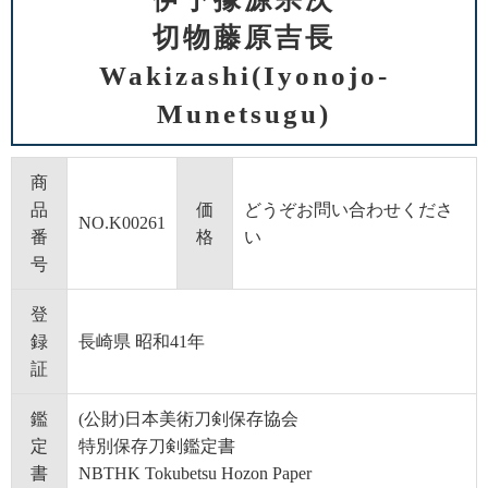
切物藤原吉長
Wakizashi(Iyonojo-
Munetsugu)
商
品
価
どうぞお問い合わせくださ
NO.K00261
番
格
い
号
登
録
長崎県 昭和41年
証
鑑
(公財)日本美術刀剣保存協会
定
特別保存刀剣鑑定書
書
NBTHK Tokubetsu Hozon Paper