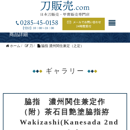
商品詳細
ホーム
/
刀
/
脇指 濃州関住兼定（之定）
ギャラリー
脇指 濃州関住兼定作
（附）茶石目艶塗脇指拵
Wakizashi(Kanesada 2nd