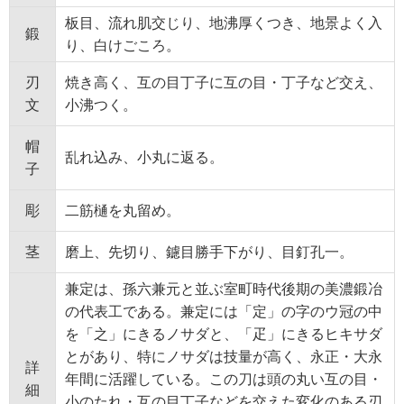
板目、流れ肌交じり、地沸厚くつき、地景よく入
鍛
り、白けごころ。
刃
焼き高く、互の目丁子に互の目・丁子など交え、
文
小沸つく。
帽
乱れ込み、小丸に返る。
子
彫
二筋樋を丸留め。
茎
磨上、先切り、鑢目勝手下がり、目釘孔一。
兼定は、孫六兼元と並ぶ室町時代後期の美濃鍛冶
の代表工である。兼定には「定」の字のウ冠の中
を「之」にきるノサダと、「疋」にきるヒキサダ
とがあり、特にノサダは技量が高く、永正・大永
詳
年間に活躍している。この刀は頭の丸い互の目・
細
小のたれ・互の目丁子などを交えた変化のある刃