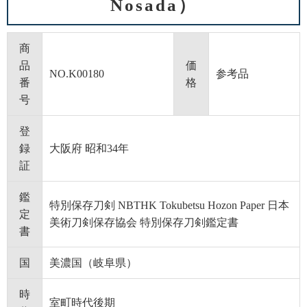
Nosada）
商
品
価
NO.K00180
参考品
番
格
号
登
録
大阪府 昭和34年
証
鑑
特別保存刀剣 NBTHK Tokubetsu Hozon Paper 日本
定
美術刀剣保存協会 特別保存刀剣鑑定書
書
国
美濃国（岐阜県）
時
室町時代後期