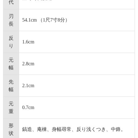
代
刃
54.1cm （1尺7寸8分）
長
反
1.6cm
り
元
2.8cm
幅
先
2.1cm
幅
元
0.7cm
重
形
鎬造、庵棟、身幅尋常、反り浅くつき、中鋒。
状