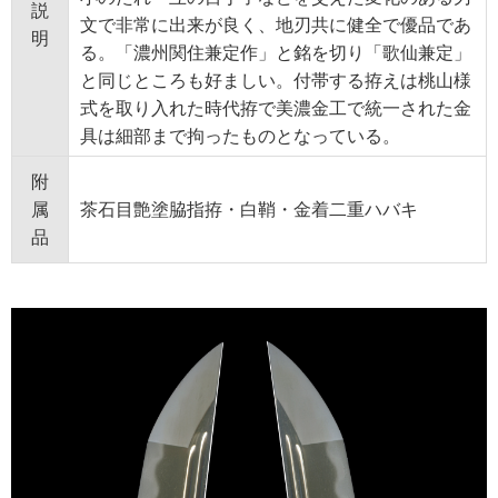
説
文で非常に出来が良く、地刃共に健全で優品であ
明
る。「濃州関住兼定作」と銘を切り「歌仙兼定」
と同じところも好ましい。付帯する拵えは桃山様
式を取り入れた時代拵で美濃金工で統一された金
具は細部まで拘ったものとなっている。
附
属
茶石目艶塗脇指拵・白鞘・金着二重ハバキ
品