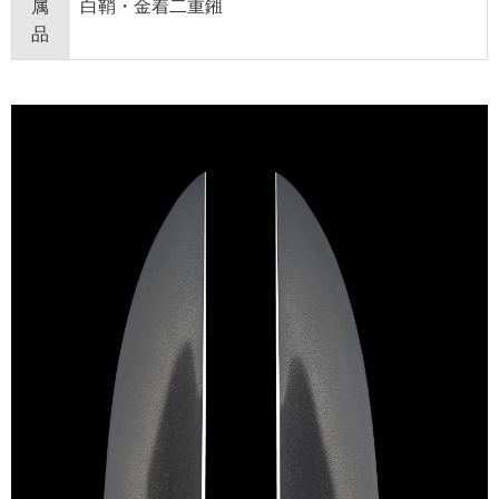
属
白鞘・金着二重鎺
品