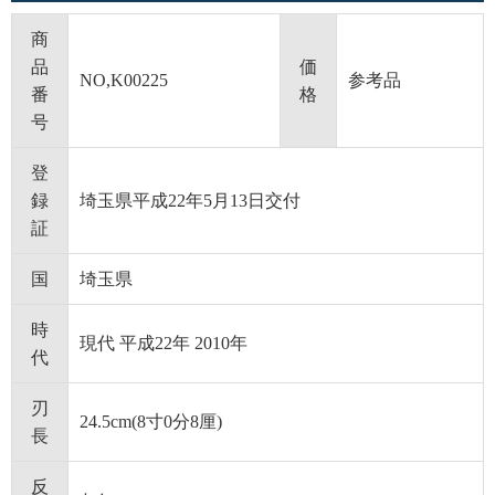
商
品
価
NO,K00225
参考品
番
格
号
登
録
埼玉県平成22年5月13日交付
証
国
埼玉県
時
現代 平成22年 2010年
代
刃
24.5cm(8寸0分8厘)
長
反