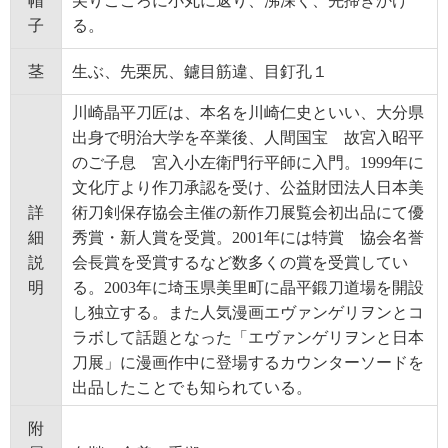
帽
尖りごころに小丸に返り、沸深く、先掃きかけ
子
る。
茎
生ぶ、先栗尻、鑢目筋違、目釘孔１
川崎晶平刀匠は、本名を川崎仁史といい、大分県
出身で明治大学を卒業後、人間国宝 故宮入昭平
のご子息 宮入小左衛門行平師に入門。1999年に
文化庁より作刀承認を受け、公益財団法人日本美
詳
術刀剣保存協会主催の新作刀展覧会初出品にて優
細
秀賞・新人賞を受賞。2001年には特賞 協会名誉
説
会長賞を受賞するなど数多くの賞を受賞してい
明
る。2003年に埼玉県美里町に晶平鍛刀道場を開設
し独立する。また人気漫画エヴァンゲリヲンとコ
ラボして話題となった「エヴァンゲリヲンと日本
刀展」に漫画作中に登場するカウンターソードを
出品したことでも知られている。
附