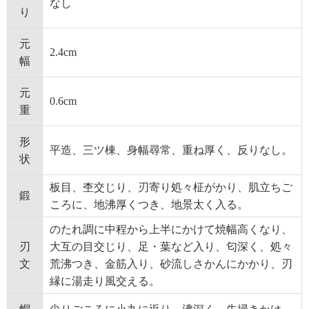
なし
り
元
2.4cm
幅
元
0.6cm
重
形
平造、三ツ棟、身幅尋常、重ね厚く、反りなし。
状
板目、杢交じり、刃寄り処々柾がかり、肌立ちご
鍛
ころに、地沸厚くつき、地景太く入る。
のたれ調に中程から上半にかけて焼幅高くなり、
刃
大互の目交じり、足・葉など入り、匂深く、処々
文
荒沸つき、金筋入り、砂流しさかんにかかり、刃
縁に湯走り風交える。