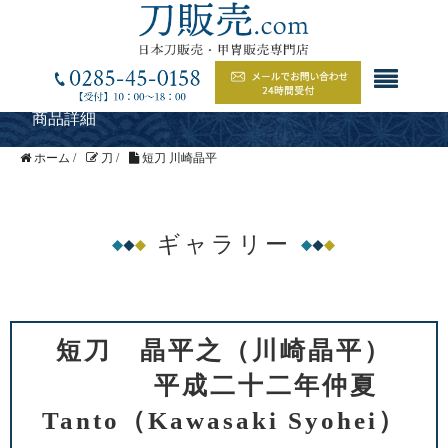
商品詳細
ホーム
/
刀
/
短刀 川崎晶平
ギャラリー
短刀 晶平之（川崎晶平）
平成二十二年仲夏
Tanto（Kawasaki Syohei）