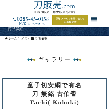
商品詳細
ホーム
/
刀
/
刀 古伯耆
ギャラリー
童子切安綱で有名
刀 無銘 古伯耆
Tachi( Kohoki)