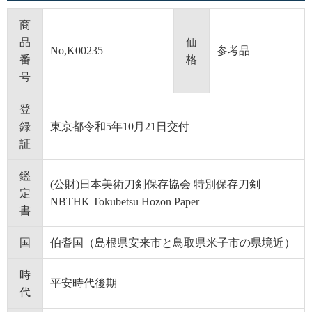
商
品
価
No,K00235
参考品
番
格
号
登
録
東京都令和5年10月21日交付
証
鑑
(公財)日本美術刀剣保存協会 特別保存刀剣
定
NBTHK Tokubetsu Hozon Paper
書
国
伯耆国（島根県安来市と鳥取県米子市の県境近）
時
平安時代後期
代