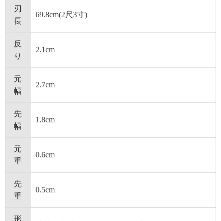
刃
69.8cm(2尺3寸)
長
反
2.1cm
り
元
2.7cm
幅
先
1.8cm
幅
元
0.6cm
重
先
0.5cm
重
形