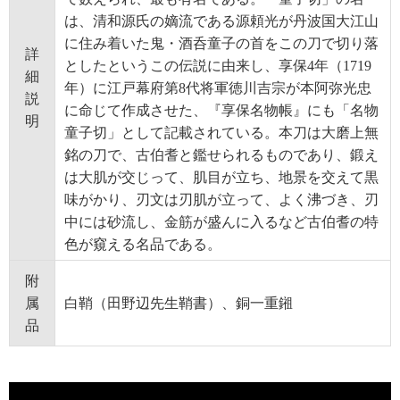
は、清和源氏の嫡流である源頼光が丹波国大江山
に住み着いた鬼・酒呑童子の首をこの刀で切り落
詳
としたというこの伝説に由来し、享保4年（1719
細
年）に江戸幕府第8代将軍徳川吉宗が本阿弥光忠
説
に命じて作成させた、『享保名物帳』にも「名物
明
童子切」として記載されている。本刀は大磨上無
銘の刀で、古伯耆と鑑せられるものであり、鍛え
は大肌が交じって、肌目が立ち、地景を交えて黒
味がかり、刃文は刃肌が立って、よく沸づき、刃
中には砂流し、金筋が盛んに入るなど古伯耆の特
色が窺える名品である。
附
属
白鞘（田野辺先生鞘書）、銅一重鎺
品