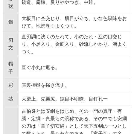
鎬造、庵棟、反りややつき、中鉾。
状
大板目に杢交じり、肌目が立ち、かな色黒味をお
鍛
びて、地沸厚くよくつく。
直刃調に浅くのたれて、小のたれ・互の目交じ
刃
り、小足入り、金筋入り、砂流しかかり、沸よく
文
つく。
帽
直ぐ小丸に返る。
子
彫
表裏棒樋を掻き流す。
茎
大磨上、先栗尻、鑢目不明瞭、目釘孔一
古伯耆とは安綱をはじめ、その一門の真守・有
綱・定綱・真景らの汎称である。その中でも安綱
の刀は「童子切安綱」として天下五剣の一つとし
て数えられ、最も有名である。「童子切」の名