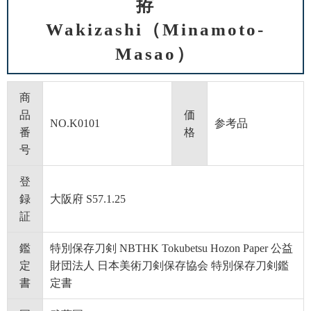
拵
Wakizashi（Minamoto-
Masao）
商
品
価
NO.K0101
参考品
番
格
号
登
録
大阪府 S57.1.25
証
鑑
特別保存刀剣 NBTHK Tokubetsu Hozon Paper 公益
定
財団法人 日本美術刀剣保存協会 特別保存刀剣鑑
書
定書