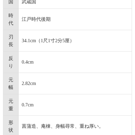
国
武蔵国
時
江戸時代後期
代
刃
34.1cm（1尺1寸2分5厘）
長
反
0.4cm
り
元
2.82cm
幅
元
0.7cm
重
形
菖蒲造、庵棟、身幅尋常、重ね厚い。
状