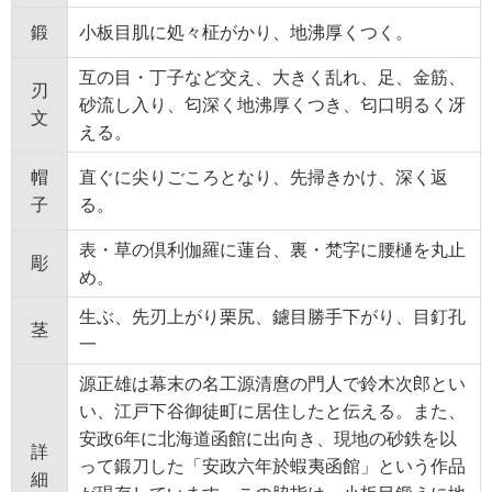
鍛
小板目肌に処々柾がかり、地沸厚くつく。
互の目・丁子など交え、大きく乱れ、足、金筋、
刃
砂流し入り、匂深く地沸厚くつき、匂口明るく冴
文
える。
帽
直ぐに尖りごころとなり、先掃きかけ、深く返
子
る。
表・草の倶利伽羅に蓮台、裏・梵字に腰樋を丸止
彫
め。
生ぶ、先刃上がり栗尻、鑢目勝手下がり、目釘孔
茎
一
源正雄は幕末の名工源清麿の門人で鈴木次郎とい
い、江戸下谷御徒町に居住したと伝える。また、
安政6年に北海道函館に出向き、現地の砂鉄を以
詳
って鍛刀した「安政六年於蝦夷函館」という作品
細