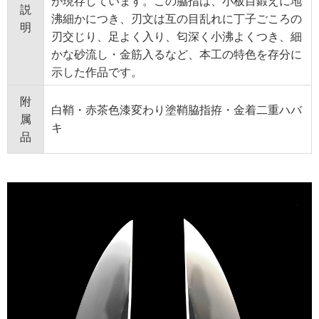
が現存しています。この脇指は、小板目鍛えに地
説
沸細かにつき、刃文は互の目乱れに丁子ごころの
明
刃交じり、足よく入り、匂深く小沸よくつき、細
かな砂流し・金筋入るなど、本工の特色を存分に
示した作品です。
附
白鞘・赤茶色漆変わり塗鞘脇指拵・金着二重ハバ
属
キ
品