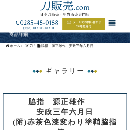
商品詳細
ホーム
/
刀
/
脇指 源正雄作 安政三年六月日
ギャラリー
脇指 源正雄作
安政三年六月日
(附)赤茶色漆変わり塗鞘脇指