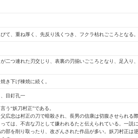
延びて、重ね厚く、先反り浅くつき、フクラ枯れごころとなる
。
目が二つ連れた刃交じり、表裏の刃揃いごころとなり、足入り
く焼き下げ棟焼に続く。
り、目釘孔一
言う“妖刀村正”である。
と父広忠は村正の刀で暗殺され、長男の信康は切腹させられる
とっては、不吉な刀として嫌われるたと伝えられている。一説
銘の部を削り取ったり、改ざんされた作品が多い。妖刀村正は