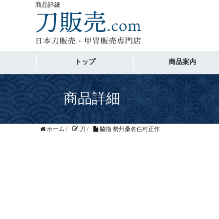
商品詳細
トップ
商品案内
商品詳細
ホーム
/
刀
/
脇指 勢州桑名住村正作