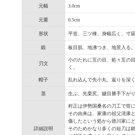
元幅
3.0cm
元重
0.5cm
形状
平造、三ツ棟、身幅広く、寸
鍛
板目肌、地沸つき、地景入る
小のたれに互の目、処々互の
刃文
く。
帽子
乱れ込んで先小丸、返りを深
茎
生ぶ、先栗尻、鑢目勝手下が
村正は伊勢国桑名の刀工で世に
その由来は、家康の祖父清康
傷したという処から徳川家に
詳細説明
そのためかなり多くの短刀は