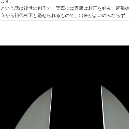
ります。
たという話は後世の創作で、実際には家康は村正を好み、尾張
仕立から初代村正と鑑せられるもので、出来がよいのみならず