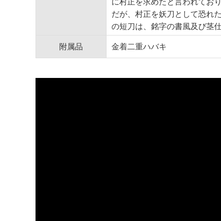
に村正を求めたと言われてお
だが、村正を妖刀として恐れ
の短刀は、銘字の書風及び茎
附属品
金着二重ハバキ