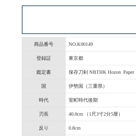
商品番号
NO.K00149
登録証
東京都
鑑定書
保存刀剣 NBTHK Hozon 
国
伊勢国（三重県）
時代
室町時代後期
刃長
40.0cm （1尺3寸2分5厘）
反り
0.8cm