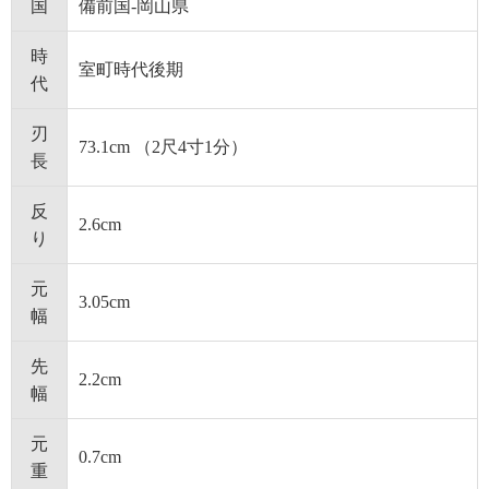
国
備前国-岡山県
時
室町時代後期
代
刃
73.1cm （2尺4寸1分）
長
反
2.6cm
り
元
3.05cm
幅
先
2.2cm
幅
元
0.7cm
重