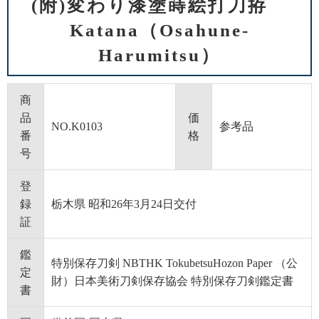
(附)変わり漆塗蒔絵打刀拵
Katana（Osahune-
Harumitsu）
商
品
価
NO.K0103
参考品
番
格
号
登
録
栃木県 昭和26年3月24日交付
証
鑑
特別保存刀剣 NBTHK TokubetsuHozon Paper （公
定
財）日本美術刀剣保存協会 特別保存刀剣鑑定書
書