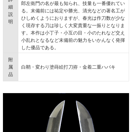
郎左衛門の名が最も知られ、技量も一番優れてい
細
る。末備前には祐定や勝光、清光などの著名工が
説
ひしめくようにおりますが、春光は作刀数が少な
明
く現存する刀は珍しく大変貴重な一振りとなりま
す。本作は小丁子・小互の目・小のたれなど交え
小乱れとなるなど末備前の魅力をいかんなく発揮
した優品である。
附
属
白鞘・変わり塗蒔絵打刀拵・金着二重ハバキ
品