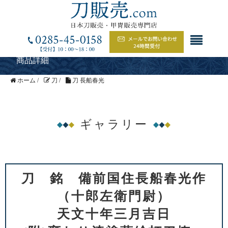
商品詳細
ホーム
/
刀
/
刀 長船春光
ギャラリー
刀 銘 備前国住長船春光作
（十郎左衛門尉）
天文十年三月吉日