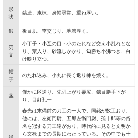
形
鎬造、庵棟、身幅尋常、重ね厚い。
状
鍛
板目肌、杢交じり、地沸厚く。
小丁子・小互の目・小のたれなど交え小乱れとな
刃
り、葉入り、砂流しかかり、匂勝ち小沸つき、白
文
け映り立つ。
帽
のたれ込み、小丸に長く返り棟を焼く。
子
僅かに区送り、先刃上がり栗尻、鑢目勝手下が
茎
り、目釘孔一
春光は末備前の刀工の一人で、同銘が数工おり、
他には、左衛門尉、五郎左衛門尉、孫十郎等の俗
名を冠する刀工達がおり、時代的に見ると文明か
ら文禄までの長期にわたっている。その中でも十
詳