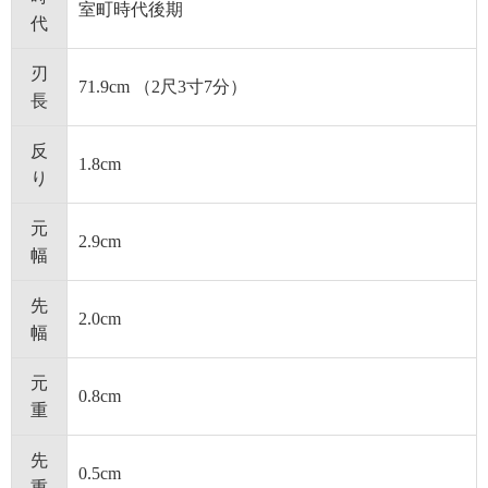
室町時代後期
代
刃
71.9cm （2尺3寸7分）
長
反
1.8cm
り
元
2.9cm
幅
先
2.0cm
幅
元
0.8cm
重
先
0.5cm
重