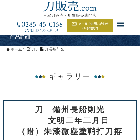
商品詳細
ホーム
/
刀
/
刀 長船則光
ギャラリー
刀 備州長船則光
文明二年二月日
（附）朱漆微塵塗鞘打刀拵