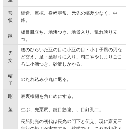
形
鎬造、庵棟、身幅尋常、元先の幅差少なく、中
状
鋒。
板目肌立ち、地沸つき、地景入り、乱れ映り立
鍛
つ。
腰のひらいた互の目に小互の目・小丁子風の刃な
刃
ど交え、足・葉頻りに入り、匂口ややしまりごこ
文
ろに小沸つき、砂流しかかる。
帽
のたれ込み小丸に返る。
子
彫
表裏棒樋を角止めにする。
茎
生ぶ、先栗尻、鑢目筋違、、目釘孔二。
長船則光の初代は長光の門下と伝え、現に嘉元三
年紀の短刀が実在する。銘鑑では、これを初代と