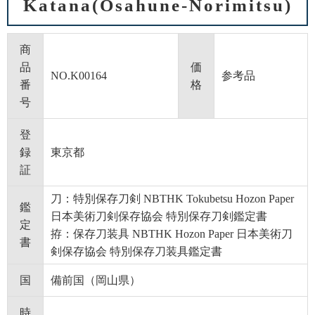
Katana(Osahune-Norimitsu)
商
品
価
NO.K00164
参考品
番
格
号
登
録
東京都
証
刀：特別保存刀剣 NBTHK Tokubetsu Hozon Paper
鑑
日本美術刀剣保存協会 特別保存刀剣鑑定書
定
拵：保存刀装具 NBTHK Hozon Paper 日本美術刀
書
剣保存協会 特別保存刀装具鑑定書
国
備前国（岡山県）
時