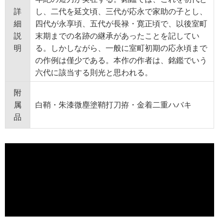
詳
し、二代を延文頃、三代が応永で家助の子とし、
細
四代が永享頃、五代が長禄・寛正頃で、以後室町
説
末期までの名跡の継承があったことを記してい
明
る。しかしながら、一般に室町初期の応永頃まで
の作例は僅少である。本作の作者は、銘鑑でいう
六代に該当する則光と思われる。
附
属
白鞘・朱漆微塵塗鞘打刀拵・金着二重ハバキ
品