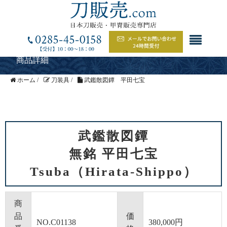
商品詳細
ホーム
/
刀装具
/
武鑑散図鐔 平田七宝
武鑑散図鐔
無銘 平田七宝
Tsuba（Hirata-Shippo）
商
品
価
NO.C01138
380,000円