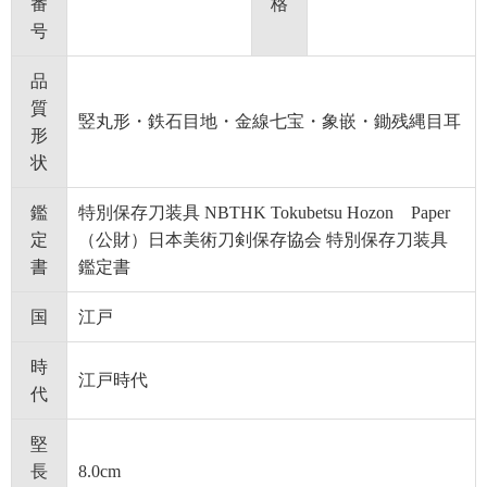
番
格
号
品
質
竪丸形・鉄石目地・金線七宝・象嵌・鋤残縄目耳
形
状
鑑
特別保存刀装具 NBTHK Tokubetsu Hozon Paper
定
（公財）日本美術刀剣保存協会 特別保存刀装具
書
鑑定書
国
江戸
時
江戸時代
代
堅
長
8.0cm