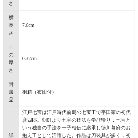
さ
横
長
7.6cm
さ
耳
の
0.32cm
厚
さ
附
属
桐箱（布団付）
品
江戸七宝は江戸時代前期の七宝工で平田家の初代
彦四郎。朝鮮より七宝の技法を学び帰り，七宝と
いう独自の手法を一子相伝に継承し徳川幕府のお
詳
抱え工として活躍した。作品は刀装具が多く，初