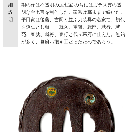
細
期の作は不透明の泥七宝 のちにはガラス質の透
説
明な金七宝を制作した。家系は幕末まで続いた。
明
平田家は後藤、吉岡と並ぶ刀装具の名家で、初代
を道仁とし就一、就久、重賢、就門、就行、就
亮、春就、就将、春行と代々幕府に仕えた。無銘
が多く、幕府お抱え工だったためであろう。