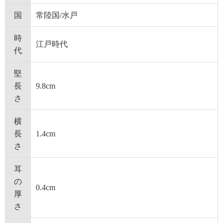
国
常陸国/水戸
時
江戸時代
代
堅
長
9.8cm
さ
横
長
1.4cm
さ
耳
の
0.4cm
厚
さ