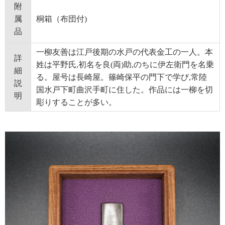
附
属
桐箱（布団付)
品
一柳友善は江戸後期の水戸の代表金工の一人。本
詳
姓は平野氏,初名を良(両)助,のちに伊左衛門を名乗
細
る。屋号は長崎屋。篠崎保平の門下で学び,常陸
説
国水戸下町曲沢手町に住した。作品には一柳を切
明
彫りすることが多い。