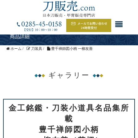
商品詳細
ホーム
/
刀装具
/
豊千禅師図小柄 一柳友善
ギャラリー
金工銘鑑・刀装小道具名品集所
載
豊千禅師図小柄