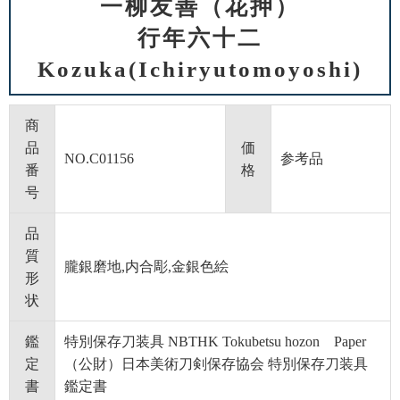
一柳友善（花押）
行年六十二
Kozuka(Ichiryutomoyoshi)
商
品
価
NO.C01156
参考品
番
格
号
品
質
朧銀磨地,内合彫,金銀色絵
形
状
鑑
特別保存刀装具 NBTHK Tokubetsu hozon Paper
定
（公財）日本美術刀剣保存協会 特別保存刀装具
書
鑑定書